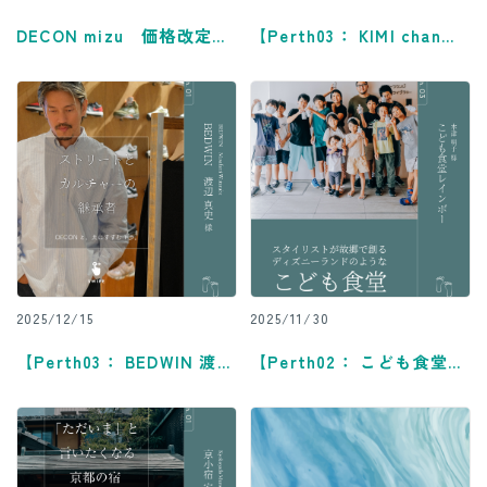
DECON mizu 価格改定の
【Perth03： KIMI chan・
お知らせ
歯科 笠間キミコ 様】
2025/12/15
2025/11/30
【Perth03： BEDWIN 渡辺
【Perth02： こども食堂レ
真史 様】
インボー 様】