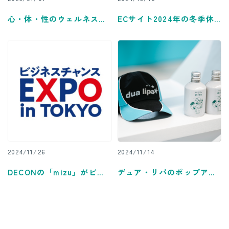
心・体・性のウェルネスを
ECサイト2024年の冬季休
提案する、集英社のオンラ
業に関して
インメディア「yoi」に取り
上げられました。
2024/11/26
2024/11/14
DECONの「mizu」がビジ
デュア・リパのポップアッ
ネスチャンスEXPO in TOK
プストアのオープニングパ
YOにブース出展します！
ーティーにDECON ka-ra-
da mizuを提供いたしまし
た。