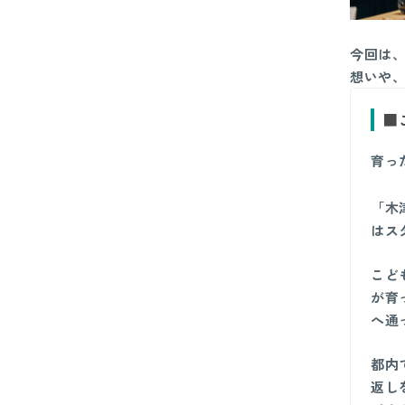
今回は
想いや、
■
育っ
「木
はス
こど
が育
へ通
都内
返し