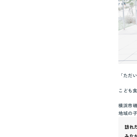
「ただい
こども
横浜市
地域の
訪れ
みな