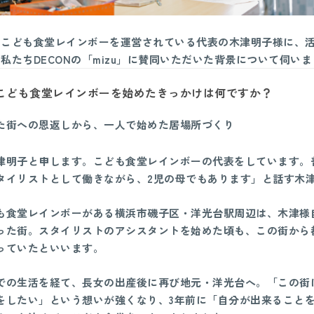
、こども食堂レインボーを運営されている代表の木津明子様に、
私たちDECONの「mizu」に賛同いただいた背景について伺い
こども食堂レインボーを始めたきっかけは何ですか？
た街への恩返しから、一人で始めた居場所づくり
津明子と申します。こども食堂レインボーの代表をしています。
タイリストとして働きながら、2児の母でもあります」と話す木
も食堂レインボーがある横浜市磯子区・洋光台駅周辺は、木津様
った街。スタイリストのアシスタントを始めた頃も、この街から
っていたといいます。
での生活を経て、長女の出産後に再び地元・洋光台へ。「この街
をしたい」という想いが強くなり、3年前に「自分が出来ること