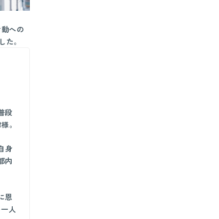
活動への
ました。
普段
津様。
自身
都内
に恩
を一人