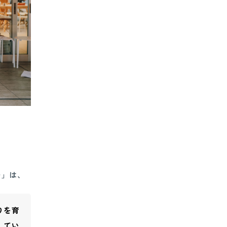
ー」は、
りを育
してい