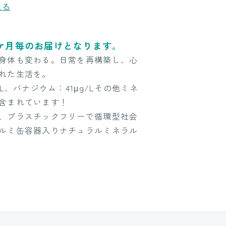
見る
1ケ月毎のお届けとなります。
身体も変わる。日常を再構築し、心
れた生活を。
/L、バナジウム：41μg/Lその他ミネ
含まれています！
、プラスチックフリーで循環型社会
ルミ缶容器入りナチュラルミネラル