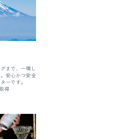
ングまで、一環し
造。安心かつ安全
ーターです。
0取得