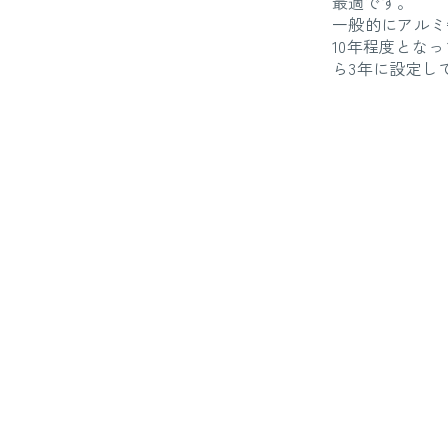
最適です。
一般的にアルミ
10年程度とな
ら3年に設定し