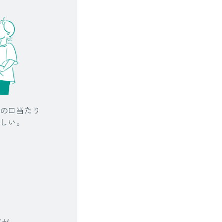
の口当たり
しい。
存が