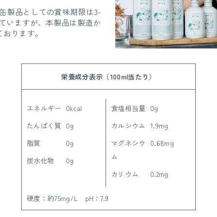
缶製品としての賞味期限は3-
っていますが、本製品は製造か
ております。
栄養成分表示（100ml当たり）
エネルギー
0kcal
食塩相当量
0g
たんぱく質
0g
カルシウム
1.9mg
脂質
0g
マグネシウ
0.68mg
ム
炭水化物
0g
カリウム
0.2mg
硬度：約75mg/L pH：7.9