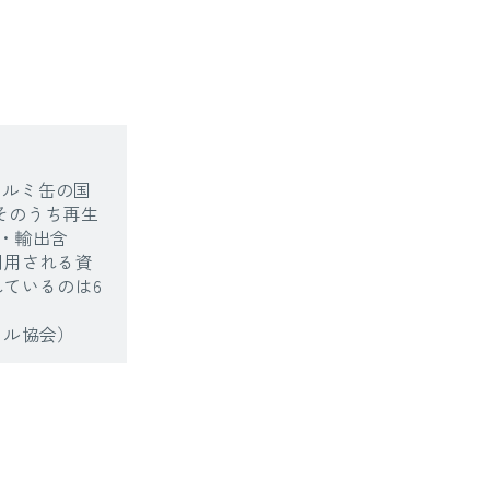
アルミ缶の国
、そのうち再生
内・輸出含
利用される資
ているのは6
クル協会）