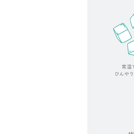
常温
ひんやり
特