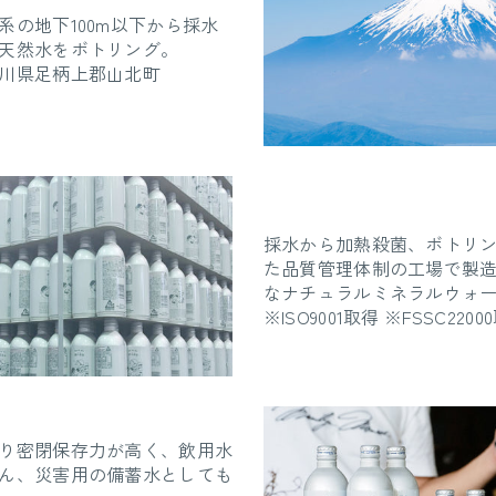
系の地下100m以下から採水
天然水をボトリング。
川県足柄上郡山北町
採水から加熱殺菌、ボトリ
た品質管理体制の工場で製
なナチュラルミネラルウォ
※ISO9001取得 ※FSSC2200
り密閉保存力が高く、飲用水
ん、災害用の備蓄水としても