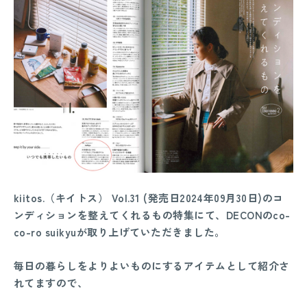
kiitos.
（キイトス）
Vol.31 (
発売日
2024
年
09
月
30
日
)のコ
ンディションを整えてくれるもの特集にて、
DECONのco-
co-ro suikyuが取り上げていただきました。
毎日の暮らしをよりよいものにするアイテムとして紹介さ
れてますので、